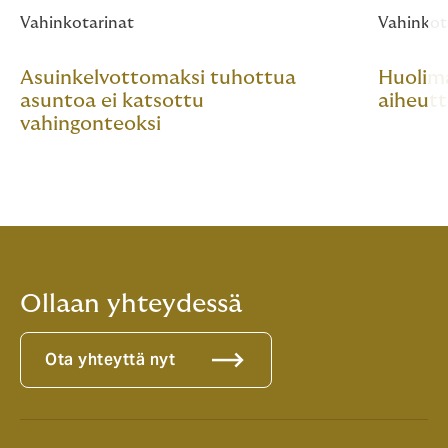
Vahinkotarinat
Vahinkot
Asuinkelvottomaksi tuhottua
Huolim
asuntoa ei katsottu
aiheutt
vahingonteoksi
Ollaan yhteydessä
Ota yhteyttä nyt