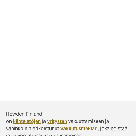
Asiakas oli ymmärrettävästi oikein tyytyväinen ja kiitteli
lämpimästi asian hoitamisesta.
Juttusarjan tarinat perustuvat todellisiin
vahinkotapauksiin. Näitä yksittäisiä vahinkotapauksia ei
voida soveltaa sellaisenaan minkään toisen yksittäisen
vahinkotapauksen korvattavuuden arviointiin johtuen
mm. vakuutusehtojen mahdollisista eroavaisuuksista ja
muutoksista.
Tilaa uusimmat
Vakuutusmeklarin Vahinkotarinat
suoraan sähköpostiisi tästä!
Howden Finland
on
kiinteistöjen
ja
yritysten
vakuuttamiseen ja
vahinkoihin erikoistunut
vakuutusmeklari
, joka edistää
ja valvoo etujasi vakuutusasioissa.