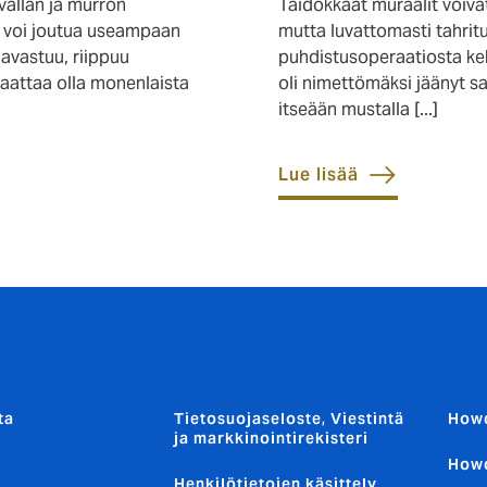
ivallan ja murron
Taidokkaat muraalit voivat 
si voi joutua useampaan
mutta luvattomasti tahritu
avastuu, riippuu
puhdistusoperaatiosta ke
saattaa olla monenlaista
oli nimettömäksi jäänyt sa
itseään mustalla [...]
Lue lisää
ta
Tietosuojaseloste, Viestintä
How
ja markkinointirekisteri
How
Henkilötietojen käsittely