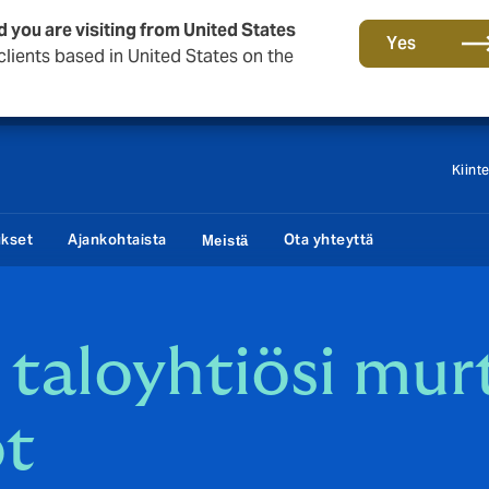
d you are visiting from United States
Tärkeää asiaa sinulle taloyhtiön hallituksen jäsen!
Yes
lients based in United States on the
Kiint
ukset
Ajankohtaista
Ota yhteyttä
Meistä
 taloyhtiösi murt
ot