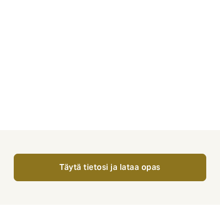
kiinnostaa kaikentasoisia murtovarkaita: elektroniikkaa, arv
 jonka voi myydä nopeasti ja huomaamattomasti eteenpäin. H
saan arvokkaita esineitä ikkunoiden läheisyyteen.
stunut taloyhtiösi riskienhallinnasta ja minimoinnista, olitpa s
ai valpas asukas. Oppaan luettuasi tiedät, kuinka minimoit mur
jaudut paremmin niitä vastaan, sekä osaat jakaa oppejasi myös m
Täytä tietosi ja lataa opas