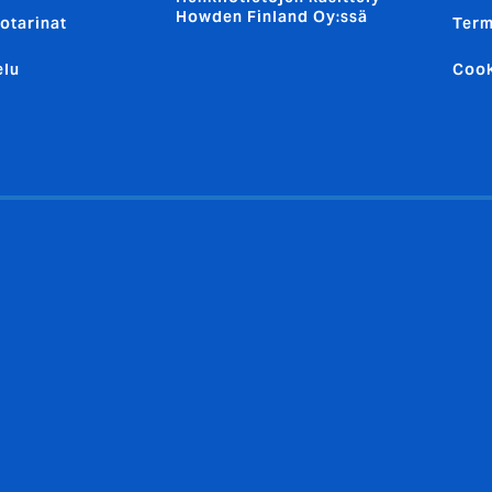
Howden Finland Oy:ssä
otarinat
Term
elu
Cook