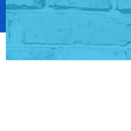
Rappukäytävän oven lasi on 
karmeiltaan. Miksi rikolline