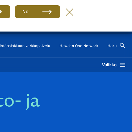
No
Howden Group
FI
eistöasiakkaan verkkopalvelu
Howden One Network
Haku
Valikko
o- ja