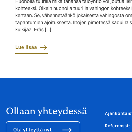
Huonolla tuurilla mikä tahansa taloyhtiö voi joutua ilk
kohteeksi. Oikein huonolla tuurilla vahingon kohteek
kertaan. Se, vähennetäänkö jokaisesta vahingosta om
tapahtumien ajoituksesta. Iltojen pimetessä kaduilla 
kulkijaa. Eräs [...]
Lue lisää
Ollaan yhteydessä
Ajankohtais
Referenssit
Ota yhteyttä nyt