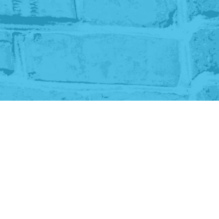
rikottu ja asukkaan asunnon ovi repsott
n tuli juuri meidän taloyhtiöömme kylään