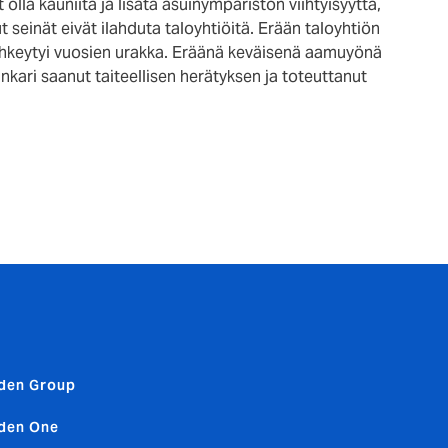
olla kauniita ja lisätä asuinympäristön viihtyisyyttä,
t seinät eivät ilahduta taloyhtiöitä. Erään taloyhtiön
hkeytyi vuosien urakka. Eräänä keväisenä aamuyönä
nkari saanut taiteellisen herätyksen ja toteuttanut
den Group
den One