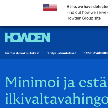
Hello, we have detecte
Find out how we serve c
Howden Group site
Howden Finland
Henkilövakuut
Kiinteistövakuutukset
Yritysvakuutukset
Minimoi ja estä
ilkivaltavahing