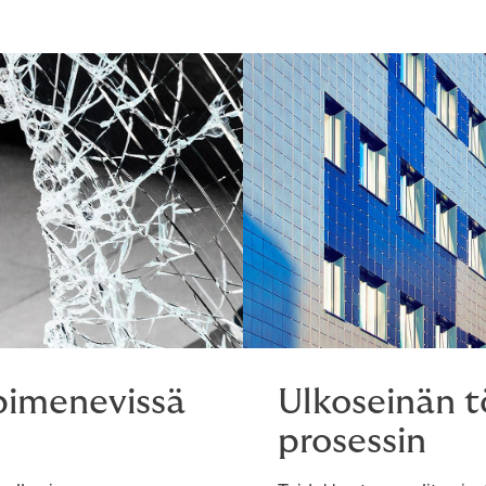
 pimenevissä
Ulkoseinän t
prosessin