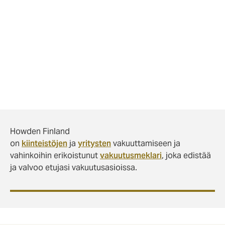
vahinkotapauksen korvattavuuden arviointiin johtuen
mm. vakuutusehtojen mahdollisista eroavaisuuksista ja
muutoksista.
Tilaa uusimmat
Vakuutusmeklarin Vahinkotarinat
suoraan sähköpostiisi tästä!
Howden Finland
on
kiinteistöjen
ja
yritysten
vakuuttamiseen ja
vahinkoihin erikoistunut
vakuutusmeklari
, joka edistää
ja valvoo etujasi vakuutusasioissa.