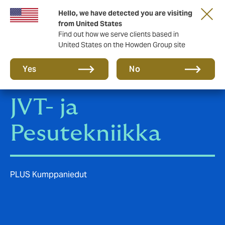
Tärkeää asiaa sinulle taloyhtiön hallituksen
Hello, we have detected you are visiting
jäsen!
from United States
Find out how we serve clients based in
United States on the Howden Group site
Yes
No
JVT- ja
Pesutekniikka
PLUS Kumppaniedut