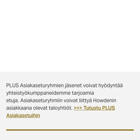
Semi Mäkinen
p.
+358400 566 300
Rami Mäkinen
p.
+358400 732 464
PLUS Asiakaseturyhmien jäsenet voivat hyödyntää
yhteistyökumppaneidemme tarjoamia
etuja. Asiakaseturyhmiin voivat liittyä Howdenin
asiakkaana olevat taloyhtiöt.
>>> Tutustu PLUS
Asiakasetuihin