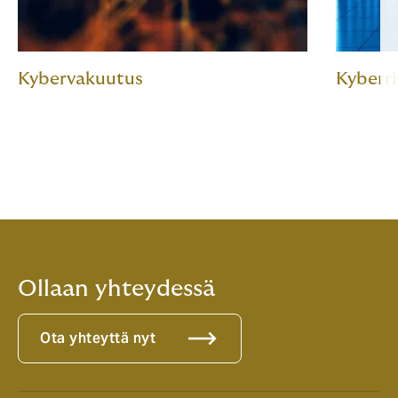
Kybervakuutus
Kyberri
Ollaan yhteydessä
Ota yhteyttä nyt