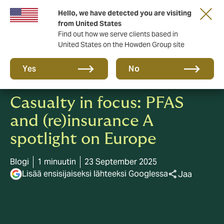
Tärkeää asiaa sinulle taloyhtiön hallituksen
Hello, we have detected you are visiting
jäsen!
from United States
Find out how we serve clients based in
United States on the Howden Group site
Yes
No
Casualty in focus: PFAS
and (re)insurance A
spotlight on Europe
Blogi
1 minuutin
23 September 2025
Lisää ensisijaiseksi lähteeksi Googlessa
Jaa