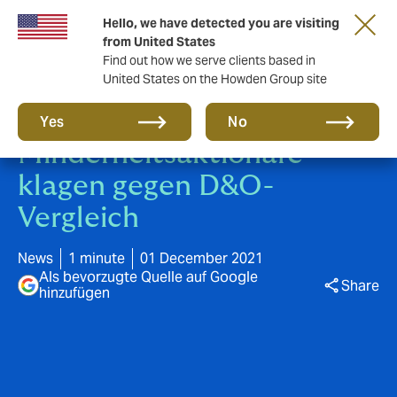
Hello, we have detected you are visiting
from United States
Find out how we serve clients based in
United States on the Howden Group site
VW Dieselgate:
Yes
No
Minderheitsaktionäre
klagen gegen D&O-
Vergleich
News
1 minute
01 December 2021
Als bevorzugte Quelle auf Google
Share
hinzufügen