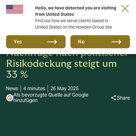
Hello, we have detected you are visiting
from United States
Find out how we serve clients based in
United States on the Howden Group site
Chancen im Wandel:
Yes
No
Nachfrage nach politischer
Risikodeckung steigt um
33 %
News
4 minutes
26 May 2025
Als bevorzugte Quelle auf Google
Share
hinzufügen