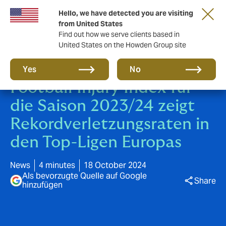
Hello, we have detected you are visiting
from United States
Find out how we serve clients based in
United States on the Howden Group site
Howdens Men's European
Yes
No
Football Injury Index für
die Saison 2023/24 zeigt
Rekordverletzungsraten in
den Top-Ligen Europas
News
4 minutes
18 October 2024
Als bevorzugte Quelle auf Google
Share
hinzufügen