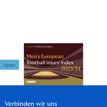
die Häufigkeit von Verletzungen einzudämmen.“
Der vollständige Bericht zum Men's European Football
Injury Index 2023/24, der auch eine umfassende
Analyse der Verletzungsdaten in den europäischen
Spitzenligen enthält, ist nachfolgend in der englischen
Original-Version verfügbar:
Verbinden wir uns