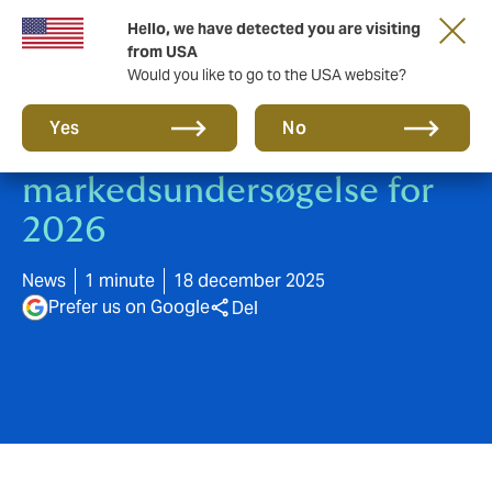
Hello, we have detected you are visiting
from USA
Would you like to go to the USA website?
Yes
No
Deltag i Makropuls’
markedsundersøgelse for
2026
News
1 minute
18 december 2025
Prefer us on Google
Del