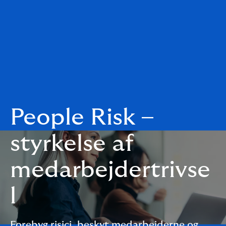
People Risk –
styrkelse af
medarbejdertrivse
l
Forebyg risici, beskyt medarbejderne og