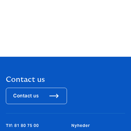
Skal vi stadig forvente rentesænkninger i 2024
eller har virkeligheden overhalet den plan?
Vil vi se ECB sænke renten før den
amerikanske centralbank?
Hvornår falder boligrenterne?
Hvilken betydning har det kinesiske opsving
for europæisk økonomi?
Contact us
Contact us
Tlf: 81 80 75 00
Nyheder