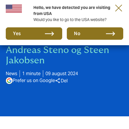
Hello, we have detected you are visiting
from USA
Would you like to go to the USA website?
Yes
No
Invitation til webinar med
Andreas Steno og Steen
Jakobsen
News
1 minute
09 august 2024
Prefer us on Google
Del