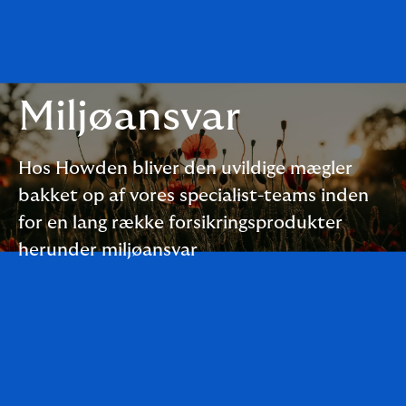
Miljøansvar
Hos Howden bliver den uvildige mægler
bakket op af vores specialist-teams inden
for en lang række forsikringsprodukter
herunder miljøansvar