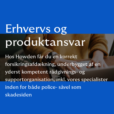
Erhvervs og
produktansvar
Hos Howden får du en korrekt
forsikringsafdækning, underbygget af en
yderst kompetent rådgivnings- og
supportorganisation, inkl. vores specialister
inden for både police- såvel som
skadesiden