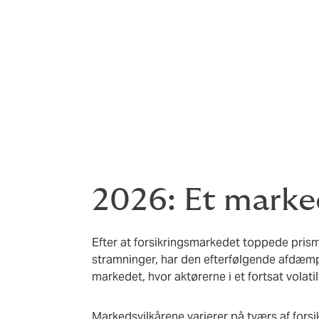
Den globale økonomi fremstår både robust 
lav, vækst i en periode præget af store for
muligheder. Højere omkostninger til varer
øgede sikkerhedstrusler samt teknologisk i
teknologivirksomheder og kunstig intellige
af risiko.
2026: Et marke
Efter at forsikringsmarkedet toppede pris
stramninger, har den efterfølgende afdæmp
markedet, hvor aktørerne i et fortsat volatilt
Markedsvilkårene varierer på tværs af forsi