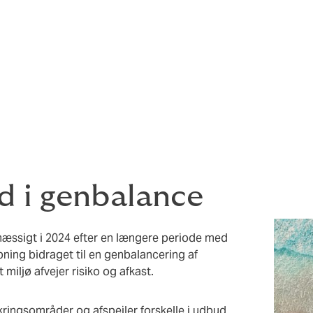
og sårbar. Der er fortsat stabil, om end
andringer, hvilket rummer både risici og
 og kapital, ændrede handelsstrømme,
nnovation – særligt drevet af store
ns – påvirker investeringer og opfattelsen
d i genbalance
mæssigt i 2024 efter en længere periode med
ning bidraget til en genbalancering af
 miljø afvejer risiko og afkast.
kringsområder og afspejler forskelle i udbud