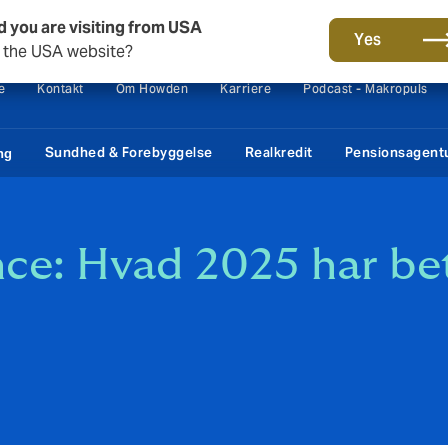
d you are visiting from USA
Yes
o the USA website?
e
Kontakt
Om Howden
Karriere
Podcast - Makropuls
Sundhed & Forebyggelse
Realkredit
Pensionsagent
ng
nce: Hvad 2025 har be