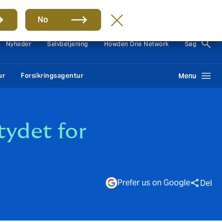
Group
DA
No
Nyheder
Selvbetjening
Howden One Network
Søg
ur
Forsikringsagentur
Menu
tydet for
Prefer us on Google
Del