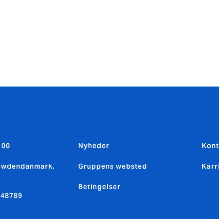
 00
Nyheder
Kont
owdendanmark.
Gruppens websted
Karr
Betingelser
248789