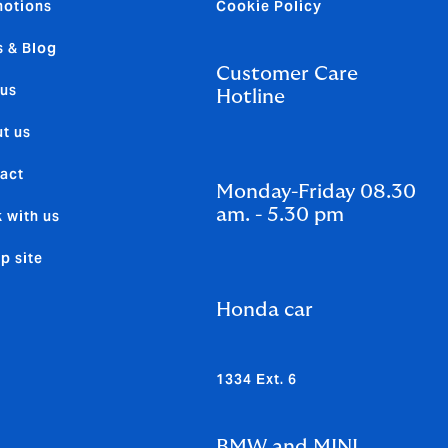
otions
Cookie Policy
 & Blog
Customer Care
us
Hotline
t us
act
Monday-Friday 08.30
am. - 5.30 pm
 with us
p site
Honda car
1334 Ext. 6
BMW and MINI