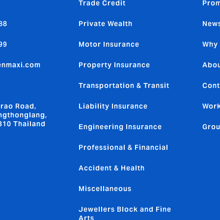
Trade Credit
Prom
88
Private Wealth
News
99
Motor Insurance
Why 
enmaxi.com
Property Insurance
Abou
Transportation & Transit
Cont
rao Road,
Liability Insurance
Work
ngthonglang,
310 Thailand
Engineering Insurance
Grou
Professional & Financial
Accident & Health
Miscellaneous
Jewellers Block and Fine
Arts