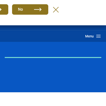
Group
EN
No
Howden One Network
Search
Menu