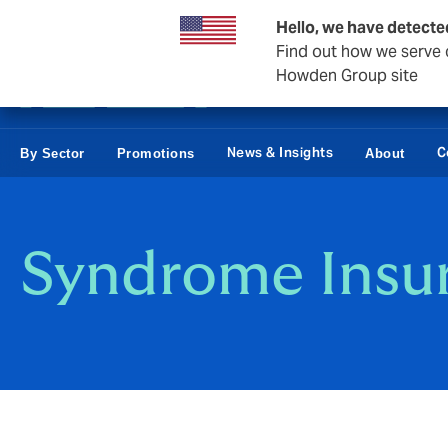
Business & Corporate
Reinsurance
Hello, we have detecte
Find out how we serve c
Howden Group site
News & Insights
C
By Sector
Promotions
About
Syndrome Insu