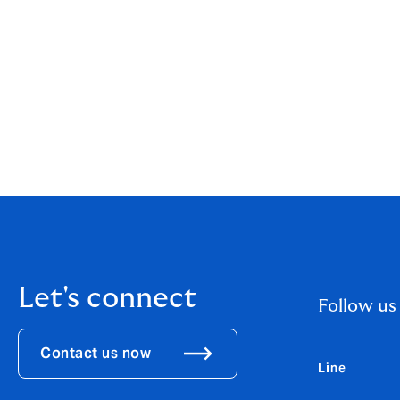
ควรทำความเข้าใจในรายละเอียดความค
การแถลงสุขภาพเป็นปัจจัยหนึ่งในก
บริษัทฯ ขอสงวนสิทธิ์ในการเปลี่ยนแป
Let's connect
Follow us
Contact us now
Line