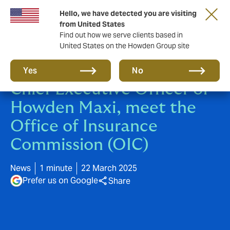
Hello, we have detected you are visiting
from United States
Find out how we serve clients based in
United States on the Howden Group site
Mr.Jittiwut Sasibutra,
Yes
No
Chief Executive Officer of
Howden Maxi, meet the
Office of Insurance
Commission (OIC)
News
1 minute
22 March 2025
Prefer us on Google
Share