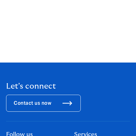
นายจิตวุฒิ ศศิบุตร ประธานเจ้าหน้าที่บริหาร บริษัท ฮาวเด้น
แมกซี่ อินชัวรันส์ โบรกเกอร์ จำกัด และนายกสมาคมนายหน้า
ประกันภัยไทย ได้นำทีมไซเบอร์ของ Howden Asia เข้าพบ
ดร.ชญานิน เกิดผลงาม รองเลขาธิการ ด้านกลยุทธ์และ
เทคโนโลยี สำนักงานคณะกรรมการกำกับและส่งเสริมการ
ประกอบธุรกิจประกันภัย (คปภ.) เพื่อพูดคุยและแลกเปลี่ยนมุม
มองทางด้านการรับประกันภัย ณ ห้องรับรอง สำนักงาน
คปภ. เมื่อ มีนาคม ที่ผ่านมา
Let's connect
Contact us now
Follow us
Services