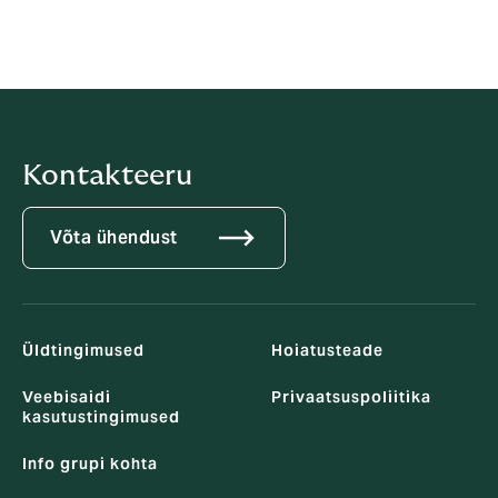
browser's use of cookies or the collection of Google
Analytics data, but please note that the site may not
function as intended.
Kontakteeru
Võta ühendust
Üldtingimused
Hoiatusteade
Veebisaidi
Privaatsuspoliitika
kasutustingimused
Info grupi kohta