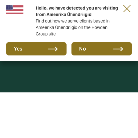
Hello, we have detected you are visiting
from Ameerika Ühendriigid
Find out how we serve clients based in
Ameerika Ühendriigid on the Howden
Group site
Privaatsuspoliitika
Yes
No