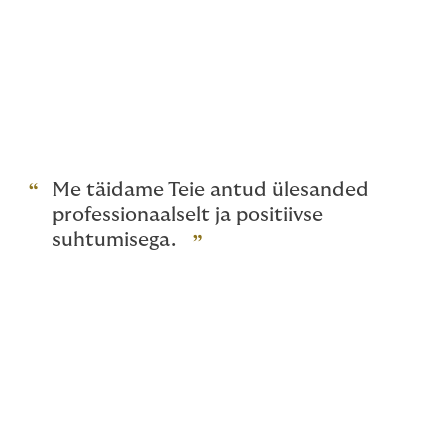
riskihalduse ja kindlustusega, vaid ka siis, kui Teil
juhtub kahjujuhtum. Me seisame alati kindlalt Teie
konkreetsete kindlustushuvide eest. Sageli võivad
keerukad kindlustustingimused jääda Teile
arusaamatuks ning mõjutada Teie ootusi kahjunõuete
väljamaksmisel. Aitame Teil leida lahendused, mis
sobivad paremini just Teie vajadustega.
Me täidame Teie antud ülesanded
professionaalselt ja positiivse
suhtumisega.
Töötades stabiilse ja
usaldusväärse partneriga,