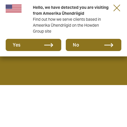
Hello, we have detected you are visiting
from Ameerika Ühendriigid
Find out how we serve clients based in
Ameerika Ühendriigid on the Howden
Group site
Mida me teeme
Yes
No