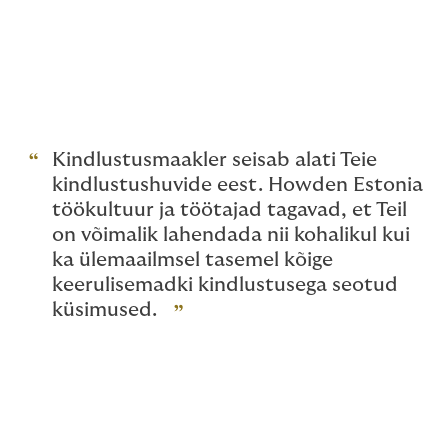
kindlustusmaksete ja kindlustustingimuste
kohta erapooletu teabe andmine;
isikliku soovituse andmine
kindlustuslahenduse kohta, mis sobib kliendi
vajadustega kõige paremini.
Kindlustusmaakler seisab alati Teie
kindlustushuvide eest. Howden Estonia
töökultuur ja töötajad tagavad, et Teil
on võimalik lahendada nii kohalikul kui
ka ülemaailmsel tasemel kõige
keerulisemadki kindlustusega seotud
küsimused.