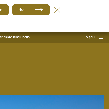
Group
ET
No
TEATA KAHJUST 24/7
Howden One Network
Otsing
ariskide kindlustus
Menüü