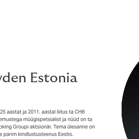
wden Estonia
25 aastat ja 2011. aastal liitus ta CHB
emustega müügispetsialist ja nüüd on ta
king Groupi aktsionär. Tema ülesanne on
e parim kindlustusteenus Eestis.