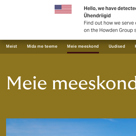
Äritegevus
Hello, we have detecte
Ühendriigid
Find out how we serve 
on the Howden Group s
Meist
Mida me teeme
Meie meeskond
Uudised
Meie meeskond