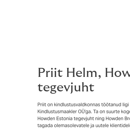
Priit Helm, Ho
tegevjuht
Priit on kindlustusvaldkonnas töötanud ligi 
Kindlustusmaakler OÜ’ga. Ta on suurte kog
Howden Estonia tegevjuht ning Howden Bro
tagada olemasolevatele ja uutele klientidel