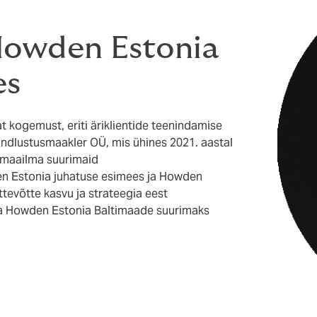
Howden Estonia
es
t kogemust, eriti äriklientide teenindamise
Kindlustusmaakler OÜ, mis ühines 2021. aastal
 maailma suurimaid
en Estonia juhatuse esimees ja Howden
tevõtte kasvu ja strateegia eest
a Howden Estonia Baltimaade suurimaks