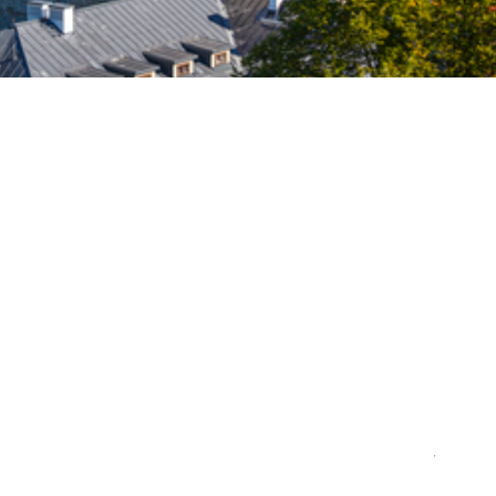
tegutseb neljas linna
s, Tartus ja Raplas.