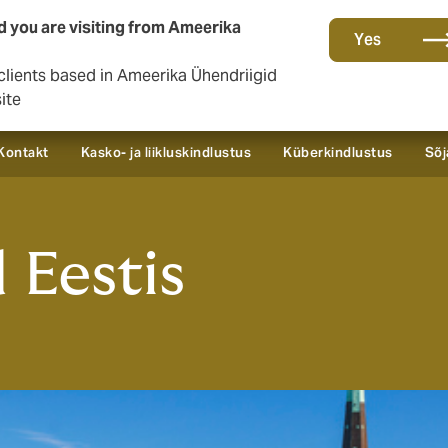
d you are visiting from Ameerika
Yes
clients based in Ameerika Ühendriigid
ite
Kontakt
Kasko- ja liikluskindlustus
Küberkindlustus
Sõj
 Eestis