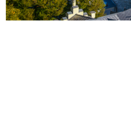
Howden Estonia 
Tallinnas, Pärnu