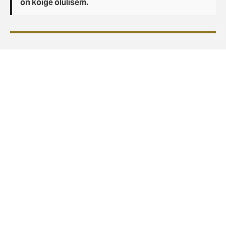
on kõige olulisem.
Mida poliitilise
vägivalla ja terrorismi
kindlustus katab?
Meie lahendused on välja töötatud
rahvusvahelise kindlustusturul,