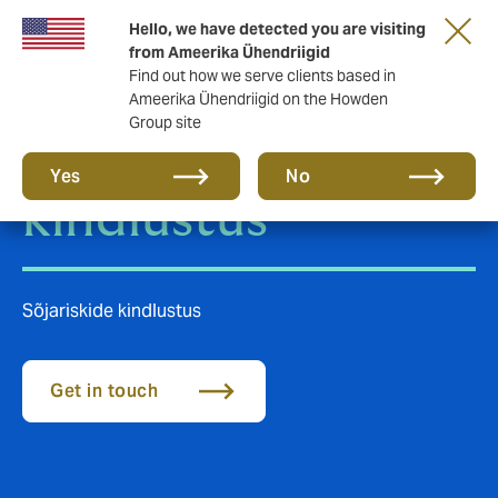
Hello, we have detected you are visiting
from Ameerika Ühendriigid
Find out how we serve clients based in
Ameerika Ühendriigid on the Howden
Group site
Sõjariskide
Yes
No
kindlustus
Sõjariskide kindlustus
Get in touch