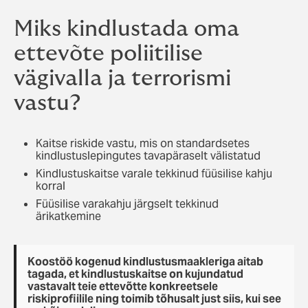
Miks kindlustada oma
ettevõte poliitilise
vägivalla ja terrorismi
vastu?
Kaitse riskide vastu, mis on standardsetes
kindlustuslepingutes tavapäraselt välistatud
Kindlustuskaitse varale tekkinud füüsilise kahju
korral
Füüsilise varakahju järgselt tekkinud
ärikatkemine
Koostöö kogenud kindlustusmaakleriga aitab
tagada, et kindlustuskaitse on kujundatud
vastavalt teie ettevõtte konkreetsele
riskiprofiilile ning toimib tõhusalt just siis, kui see