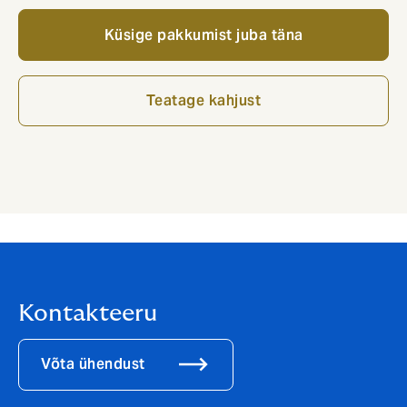
Küsige pakkumist juba täna
Teatage kahjust
Kontakteeru
Võta ühendust