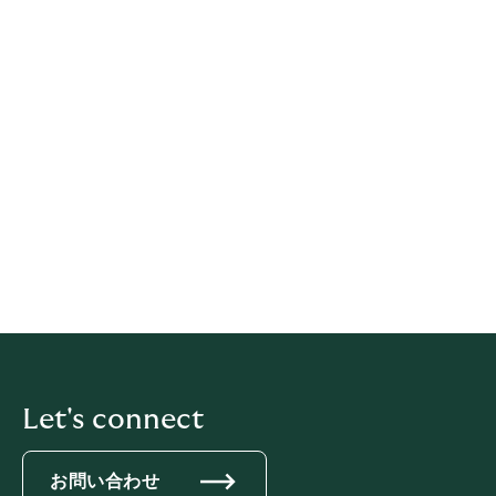
ーターにクッキーを設定できるかどうかを決定できま
す。このウェブサイトを以前に訪れたことがある場合、
コンピューターには既に設定されているクッキーが存在
するかもしれません。以下にリストされているサイトか
ら、それらを削除する方法を確認できます。
Firefoxでの
クッキー設定
Internet Explorerでのクッキー設定
Google Chromeでのクッキー設定
Safari (iOS)でのクッキー設定
Androidでのクッキー設定
Let's connect
お問い合わせ