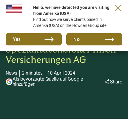
Hello, we have detected you are visiting
from Amerika (USA)
Find out how we serve clients based in
Amerika (USA) on the Howden Group site
Howden übernimmt
Yes
No
Spezialitätenbroker fmCh
Versicherungen AG
News
2 minutes
10 April 2024
Als bevorzugte Quelle auf Google
Share
hinzufügen