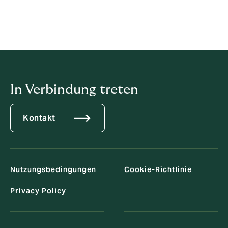
unserer Strategie, beste Talente und Spezialwissen
unter unserem Dach zu vereinen und der führende
Spezialitätenbroker in der Schweiz und im Fürstentum
Liechtenstein zu werden."
In Verbindung treten
Kontakt
Nutzungsbedingungen
Cookie-Richtlinie
Privacy Policy