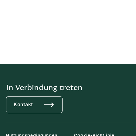
14. Kann diese Datenschutzerklärung
geändert werden?
Wir können diese Datenschutzerklärung jederzeit
anpassen. Die auf dieser Website veröffentlichte
Version ist die jeweils aktuelle Fassung.
Letzte Aktualisierung: November 2025
In Verbindung treten
Kontakt
Nutzungsbedingungen
Cookie-Richtlinie