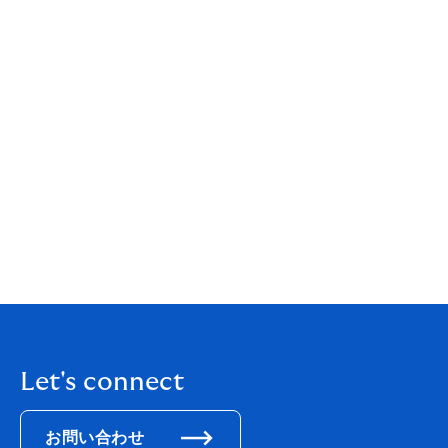
CBE は、次のように述べています。
「私たちは創業以来、最高のサービスを提供するために
は、地域に根ざした高度な専門性が不可欠であると考え
てきました。ホロスは、日本市場において豊富な実績と
卓越した専門知識を有しており、今回の株式取得によ
り、個人、中小企業、大手企業、そして保険会社のお客
様に対して、元受保険から再保険に至るまで、全国規模
で包括的なサービスを提供できる体制が整いました。 こ
の取り組みは、ハウデンにとって重要な転換点であり、
日本という魅力的な市場に対する、私たちの永続的かつ
揺るぎないコミットメントを示すものです。」
Let's connect
お問い合わせ