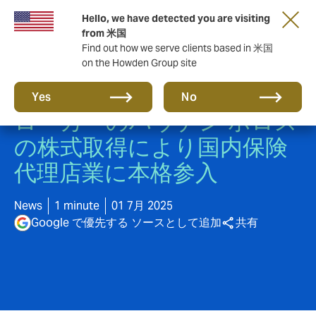
Hello, we have detected you are visiting
from 米国
Find out how we serve clients based in 米国
on the Howden Group site
英国系のグローバル保険ブ
Yes
No
ローカーのハウデン ホロス
の株式取得により国内保険
代理店業に本格参入
News
1 minute
01 7月 2025
Google で優先する ソースとして追加
共有