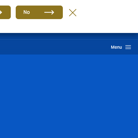
Gruppe
DE
No
Benefits
Howden One Network
Suche
Menu