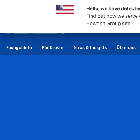
Private Wealth
Wirtschaft & Unternehmen
Rückversic
Hello, we have detecte
Find out how we serve 
Howden Group site
Fachgebiete
Für Broker
News & Insights
Über uns