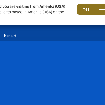
herung
d you are visiting from Amerika (USA)
Yes
clients based in Amerika (USA) on the
Kontakt