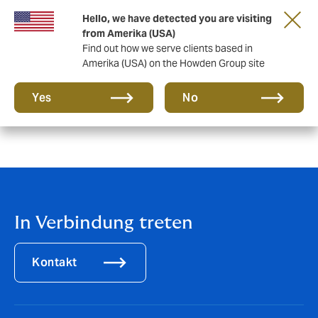
Hello, we have detected you are visiting
from Amerika (USA)
Find out how we serve clients based in
Amerika (USA) on the Howden Group site
Yes
No
Sorry...This form is closed to new submissions.
Status
message
In Verbindung treten
Kontakt