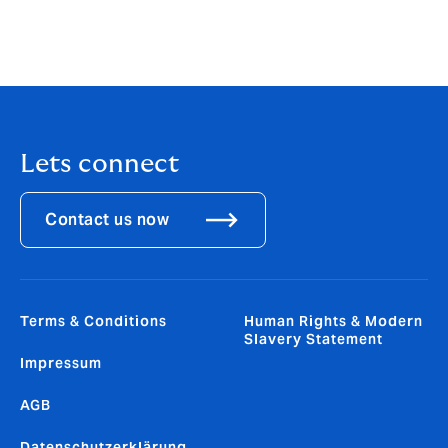
nicht garantieren.
Allgemeine
Es gelten die Allgemei
Geschäftsbedingungen
Geschäftsbedingungen 
Versicherungsmakler, di
nachfolgend finden.
Do
Lets connect
Contact us now
Terms & Conditions
Human Rights & Modern
Slavery Statement
Impressum
AGB
Datenschutzerklärung