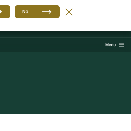
Gruppe
DE
No
Howden One Network
Kundenbereich
Suche
Menu