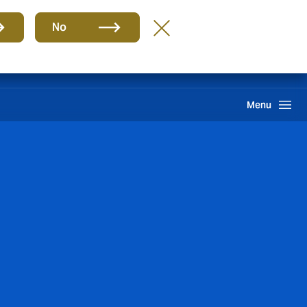
Gruppe
DE
No
Howden One Network
Kundenbereich
Suche
Menu