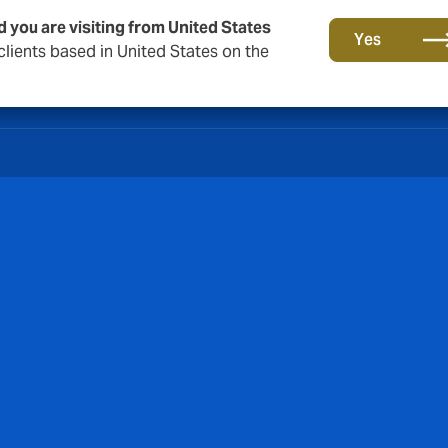
cherung
d you are visiting from United States
Yes
lients based in United States on the