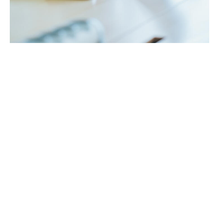
Wet toekomst pensioenen
eindelijk aangenomen
Het door Minister Carola Schouten ingediende
wetsvoorstel Wet toekomst pensioenen (Wtp) is op 30
mei 2023 aangenomen door de Eerste Kamer. Het
nieuwe pensioenstelsel is daarmee een feit. Het nieuwe
pensioenstelsel gaat in op 1 juli 2023 en er geldt een