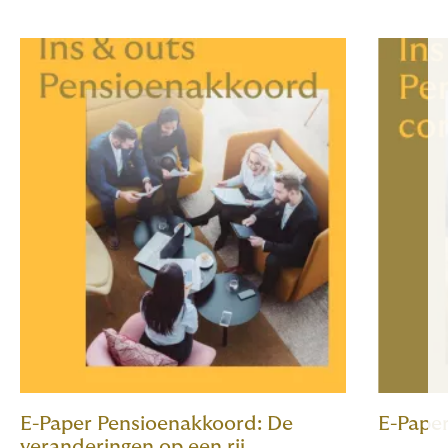
E-Paper Pensioenakkoord: De
E-Pape
veranderingen op een rij