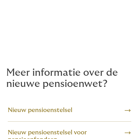
ondergebracht dan zijn de voorbereiding voor HR
anders dan wanneer de pensioenregeling bij één van
de ruim 200 pensioenfondsen is ondergebracht. De te
nemen stappen en de doorlooptijd zijn namelijk
afhankelijk van de feitelijke omstandigheden waarin de
onderneming zich bevindt. Meer hierover leest u in
onze e-paper Wet toekomst pensioenen.
Meer informatie over de
nieuwe pensioenwet?
Nieuw pensioenstelsel
Nieuw pensioenstelsel voor