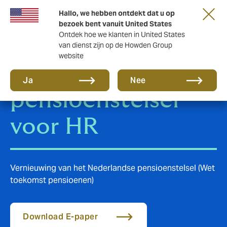
Hallo, we hebben ontdekt dat u op
bezoek bent vanuit United States
Ontdek hoe we klanten in United States
van dienst zijn op de Howden Group
website
Nieuw
Ja
Nee
pensioenstelsel
voor HR
Vernieuwing van het Nederlandse pensioenstelsel (Wet
toekomst pensioenen)
Download E-paper