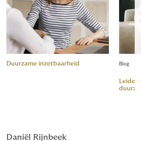
Duurzame inzetbaarheid
Blog
Leiders
duurza
Daniël Rijnbeek