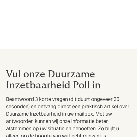
Bij Howden geloven we dat duurzame inzetbaarheid
begint met luisteren en begrijpen wat er écht speelt.
En dat doen we niet alleen via advies, maar ook via
gesprekken die ertoe doen.
Vul onze Duurzame
Inzetbaarheid Poll in
Beantwoord 3 korte vragen (dit duurt ongeveer 30
seconden) en ontvang direct een praktisch artikel over
Duurzame Inzetbaarheid in uw mailbox. Met uw
antwoorden kunnen wij onze informatie beter
afstemmen op uw situatie en behoeften. Zo blijft u
alleen op de hoogte van wat écht relevant is.