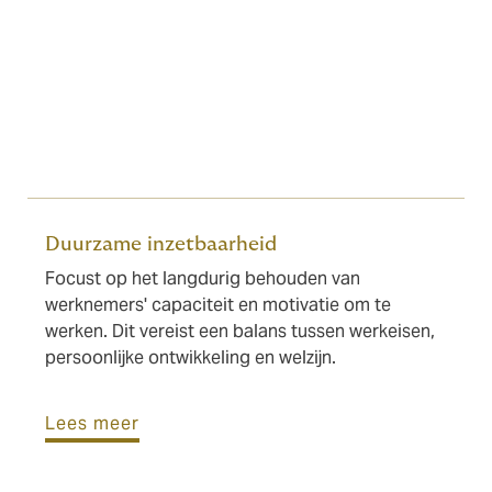
op bijsturing en aanpassingen aan veranderende
behoeften en omstandigheden, kunnen gedijen en
groeien in een snel veranderende zakelijke omgeving.
Het consequent doorlopen van deze stappen zorgt
ervoor dat amplitie een integraal onderdeel wordt van
de bedrijfscultuur en een sleutelfactor wordt voor
duurzaam succes op alle niveaus.
Duurzame inzetbaarheid
Focust op het langdurig behouden van
werknemers' capaciteit en motivatie om te
werken. Dit vereist een balans tussen werkeisen,
persoonlijke ontwikkeling en welzijn.
Lees meer