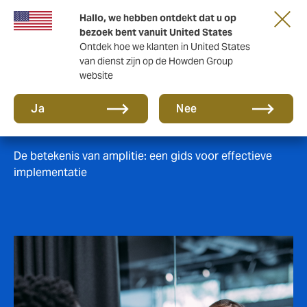
Hallo, we hebben ontdekt dat u op
bezoek bent vanuit United States
Ontdek hoe we klanten in United States
van dienst zijn op de Howden Group
website
Amplitie
Ja
Nee
De betekenis van amplitie: een gids voor effectieve
implementatie