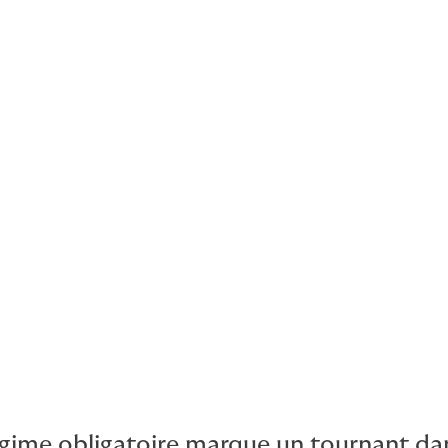
rte d’exploitation
légale nécessaire
risques climatiques et géologiques que l'Italie a décidé de m
des catastrophes naturelles pour les entreprises. Cette réfor
 30 décembre 2023), vise à renforcer la protection des entrepr
s.
gime obligatoire marque un tournant dan