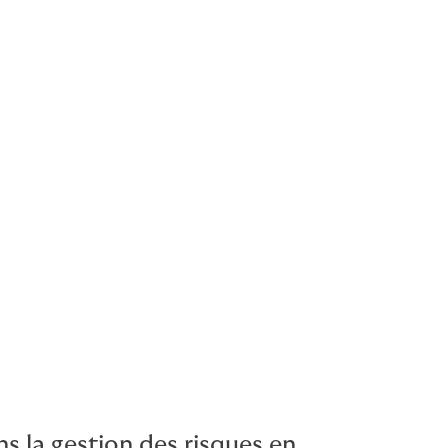
ettre en
me, inscrite
ises et à
s la gestion des risques en