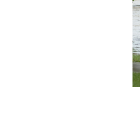
eront couverts
 les
dommages
causés par :
 cours d'eau, bassins naturels ou
pris les chutes de pierres et de
t couverts, probablement sous
u'ils sont généralement exclus des